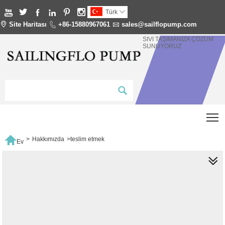






Türk


Site Haritası

+86-15880967061

sales@sailflopump.com
SIVI TAŞIMANIZA ÇÖZÜM
SUNUYORUZ
T

>
Hakkımızda
>
teslim etmek
Ev