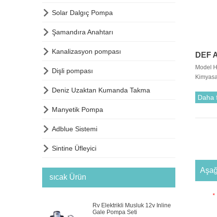

Solar Dalgıç Pompa

Şamandıra Anahtarı

Kanalizasyon pompası
DEF 
Model H

Dişli pompası
Kimyasal
Deterjan

Deniz Uzaktan Kumanda Takma
Torbalar
Daha 
idealdir.

Manyetik Pompa

Adblue Sistemi

Sintine Üfleyici
Aşağ
sıcak Ürün
*
Rv Elektrikli Musluk 12v Inline
Gale Pompa Seti