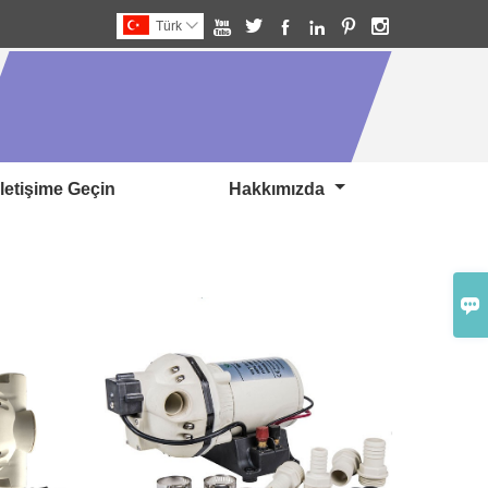






Türk

Iletişime Geçin
Hakkımızda
