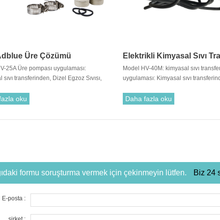
Adblue Üre Çözümü
Elektrikli Kimyasal Sıvı Tr
V-25A Üre pompası uygulaması:
Model HV-40M: kimyasal sıvı transf
Pompası
 sıvı transferinden, Dizel Egzoz Sıvısı,
uygulaması: Kimyasal sıvı transferin
lar, Sabunlar, Asitler ve Alkalilerin
Egzoz Sıvısı, Deterjanlar, Sabunlar, A
ı veya Varillerinden boşaltma için
Alkalilerin Torbaları veya Varillerin
fazla oku
Daha fazla oku
için idealdir.
ıdaki formu soruşturma vermek için çekinmeyin lütfen.
Biz 24 
E-posta :
şirket :