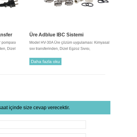
ansfer
Üre Adblue IBC Sistemi
er pompası
Model HV-30A Üre çözüm uygulaması: Kimyasal
den, Dizel
sıvı transferinden, Dizel Egzoz Sıvısı,
sitler ve
Deterjanlar, Sabunlar, Asitler ve Alkalilerin
den boşaltma
Torbaları veya Varillerinden boşaltma için
Daha fazla oku
idealdir.
saat içinde size cevap verecektir.