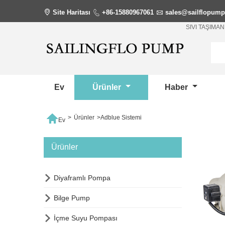

Site Haritası

+86-15880967061

sales@sailflopum
SIVI TAŞIM
Ev
Ürünler
Haber

>
Ürünler
>
Adblue Sistemi
Ev
Ürünler

Diyaframlı Pompa

Bilge Pump

İçme Suyu Pompası