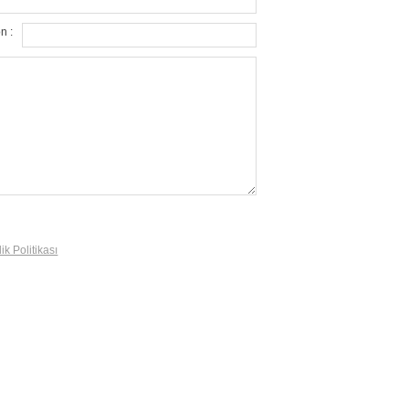
n :
lik Politikası