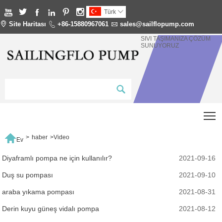






Türk


Site Haritası

+86-15880967061

sales@sailflopump.com
SIVI TAŞIMANIZA ÇÖZÜM
SUNUYORUZ
T

>
haber
>
Video
Ev
Diyaframlı pompa ne için kullanılır?
2021-09-16
Duş su pompası
2021-09-10
araba yıkama pompası
2021-08-31
Derin kuyu güneş vidalı pompa
2021-08-12