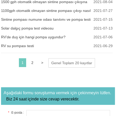
1500 gph otomatik olmayan sintine pompası çıkışına
2021-08-04
ne dersiniz?
1100gph otomatik olmayan sintine pompası çıkışı nasıl
2021-07-27
dozlanır?
Sintine pompası numune odası tanıtımı ve pompa testi
2021-07-15
Solar dalgıç pompa test videosu
2021-07-13
RV'de duş için hangi pompa uygundur?
2021-07-06
RV su pompası testi
2021-06-29
1
2
>
Genel Toplam 20 kayıtlar
Aşağıdaki formu soruşturma vermek için çekinmeyin lütfen.
Biz 24 saat içinde size cevap verecektir.
*
E-posta :