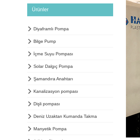
Ürünler

Diyaframlı Pompa

Bilge Pump

İçme Suyu Pompası

Solar Dalgıç Pompa

Şamandıra Anahtarı

Kanalizasyon pompası

Dişli pompası

Deniz Uzaktan Kumanda Takma

Manyetik Pompa