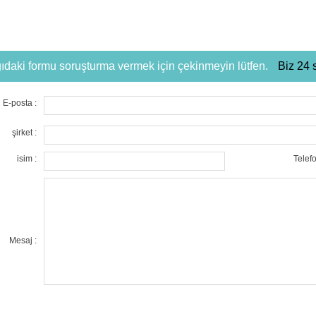
ıdaki formu soruşturma vermek için çekinmeyin lütfen.
Biz 24 
E-posta :
şirket :
isim :
Telefo
Mesaj :