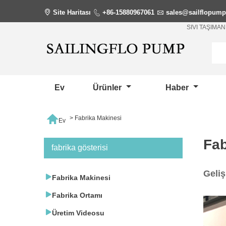

Site Haritası

+86-15880967061

sales@sailflopum
SIVI TAŞIM
Ev
Ürünler
Haber

>
Fabrika Makinesi
Ev
Fab
fabrika gösterisi
Geliş

Fabrika Makinesi

Fabrika Ortamı

Üretim Videosu