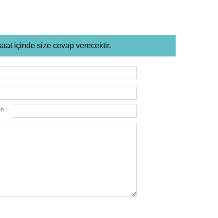
saat içinde size cevap verecektir.
n :