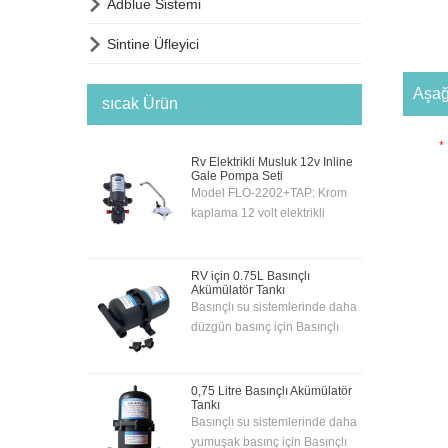

Adblue Sistemi

Sintine Üfleyici
Aşağ
sıcak Ürün
*
Rv Elektrikli Musluk 12v Inline
Gale Pompa Seti
Model FLO-2202+TAP: Krom
kaplama 12 volt elektrikli
musluk ve pompa ile birlikte
verilen ekonomik 12 volt
mutfak pompa sistemi -
RV için 0.75L Basınçlı
Akümülatör Tankı
böylece pompa, musluk
Basınçlı su sistemlerinde daha
üzerindeki geçiş anahtarı ile
düzgün basınç için Basınçlı
otomatik olarak çalıştırılabilir.
Akümülatör Tankı. 0,7 bar
Pompa 'KENDİNDEN
basınca sahip sistemler için
HAVALANDIRMALI'
uygundur. İç lastik membranlı.
0,75 Litre Basınçlı Akümülatör
olduğundan
Tankı
Geçmeli portlu dayanıklı
Tekne/Karavan/Karavan vb.
Basınçlı su sistemlerinde daha
bağlantı parçalarıyla yeni ve
içinde su kaynağının 1,5 m
yumuşak basınç için Basınçlı
eski sistemler için basit montaj.