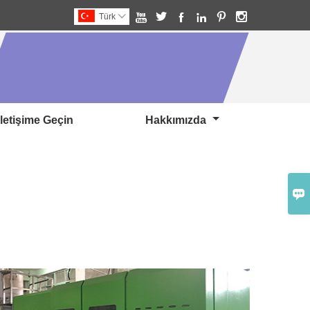






Türk

Iletişime Geçin
Hakkımızda
