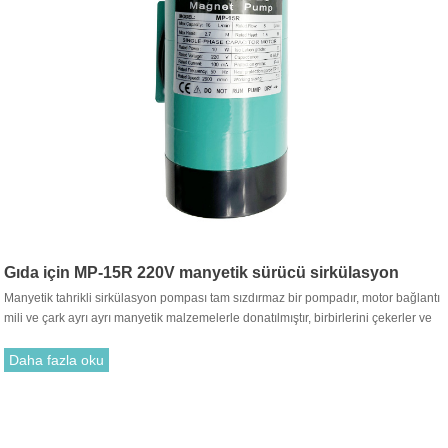
Gıda için MP-15R 220V manyetik sürücü sirkülasyon
Manyetik tahrikli sirkülasyon pompası tam sızdırmaz bir pompadır, motor bağlantı
pompası
mili ve çark ayrı ayrı manyetik malzemelerle donatılmıştır, birbirlerini çekerler ve
birleştirilirler. Geleneksel salmastra ile takmak gereksizdir. Motor tahrik çarkının
dönüşü, tahrik mıknatısı ile tahrik mıknatısı arasındaki çekim yoluyla dönmesi için
Daha fazla oku
çarkı çalıştırır.