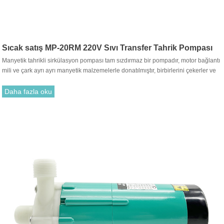
Sıcak satış MP-20RM 220V Sıvı Transfer Tahrik Pompası
Manyetik tahrikli sirkülasyon pompası tam sızdırmaz bir pompadır, motor bağlantı
mili ve çark ayrı ayrı manyetik malzemelerle donatılmıştır, birbirlerini çekerler ve
birleştirilirler. Geleneksel salmastra ile takmak gereksizdir. Motor tahrik çarkının
dönüşü, tahrik mıknatısı ile tahrik mıknatısı arasındaki çekim yoluyla dönmesi için
Daha fazla oku
çarkı çalıştırır.