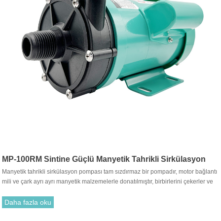
MP-100RM Sintine Güçlü Manyetik Tahrikli Sirkülasyon
Manyetik tahrikli sirkülasyon pompası tam sızdırmaz bir pompadır, motor bağlantı
Pompası
mili ve çark ayrı ayrı manyetik malzemelerle donatılmıştır, birbirlerini çekerler ve
birleştirilirler. Geleneksel salmastra ile takmak gereksizdir. Motor tahrik çarkının
dönüşü, tahrik mıknatısı ile tahrik mıknatısı arasındaki çekim yoluyla dönmesi için
Daha fazla oku
çarkı çalıştırır.