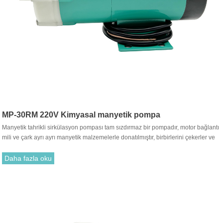
MP-30RM 220V Kimyasal manyetik pompa
Manyetik tahrikli sirkülasyon pompası tam sızdırmaz bir pompadır, motor bağlantı
mili ve çark ayrı ayrı manyetik malzemelerle donatılmıştır, birbirlerini çekerler ve
birleştirilirler. Geleneksel salmastra ile takmak gereksizdir. Motor tahrik çarkının
dönüşü, tahrik mıknatısı ile tahrik mıknatısı arasındaki çekim yoluyla dönmesi için
Daha fazla oku
çarkı çalıştırır.