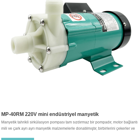
MP-40RM 220V mini endüstriyel manyetik
Manyetik tahrikli sirkülasyon pompası tam sızdırmaz bir pompadır, motor bağlantı
pompalar/kimyasal pompa
mili ve çark ayrı ayrı manyetik malzemelerle donatılmıştır, birbirlerini çekerler ve
birleştirilirler. Geleneksel salmastra ile takmak gereksizdir. Motor tahrik çarkının