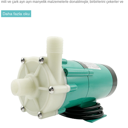
mili ve çark ayrı ayrı manyetik malzemelerle donatılmıştır, birbirlerini çekerler ve
birleştirilirler. Geleneksel salmastra ile takmak gereksizdir. Motor tahrik çarkının
dönüşü, tahrik mıknatısı ile tahrik mıknatısı arasındaki çekim yoluyla dönmesi için
Daha fazla oku
çarkı çalıştırır.