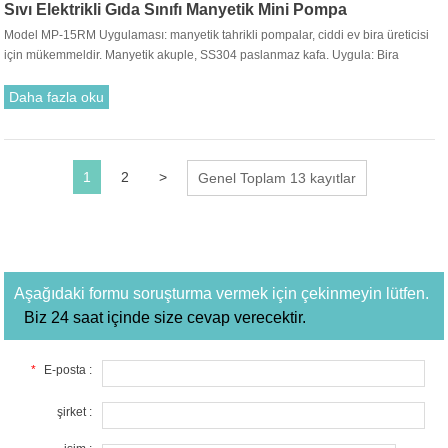
Sıvı Elektrikli Gıda Sınıfı Manyetik Mini Pompa
Model MP-15RM Uygulaması: manyetik tahrikli pompalar, ciddi ev bira üreticisi
için mükemmeldir. Manyetik akuple, SS304 paslanmaz kafa. Uygula: Bira
Dağıtımı, Su Arıtma, Kirlilik Kontrolü, Kimya Endüstrisi, İlaç Endüstrisi.
Daha fazla oku
1
2
>
Genel Toplam 13 kayıtlar
Aşağıdaki formu soruşturma vermek için çekinmeyin lütfen.
Biz 24 saat içinde size cevap verecektir.
*
E-posta :
şirket :