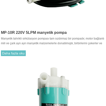
MP-10R 220V 5LPM manyetik pompa
Manyetik tahrikli sirkülasyon pompası tam sızdırmaz bir pompadır, motor bağlantı
mili ve çark ayrı ayrı manyetik malzemelerle donatılmıştır, birbirlerini çekerler ve
birleştirilirler. Geleneksel salmastra ile takmak gereksizdir. Motor tahrik çarkının
dönüşü, tahrik mıknatısı ile tahrik mıknatısı arasındaki çekim yoluyla dönmesi için
Daha fazla oku
çarkı çalıştırır.