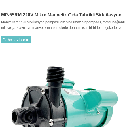
MP-55RM 220V Mikro Manyetik Gıda Tahrikli Sirkülasyon
Manyetik tahrikli sirkülasyon pompası tam sızdırmaz bir pompadır, motor bağlantı
Pompası
mili ve çark ayrı ayrı manyetik malzemelerle donatılmıştır, birbirlerini çekerler ve
birleştirilirler. Geleneksel salmastra ile takmak gereksizdir. Motor tahrik çarkının
dönüşü, tahrik mıknatısı ile tahrik mıknatısı arasındaki çekim yoluyla dönmesi için
Daha fazla oku
çarkı çalıştırır.