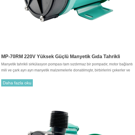
MP-70RM 220V Yüksek Güçlü Manyetik Gıda Tahrikli
Manyetik tahrikli sirkülasyon pompası tam sızdırmaz bir pompadır, motor bağlantı
Sirkülasyon Pompası
mili ve çark ayrı ayrı manyetik malzemelerle donatılmıştır, birbirlerini çekerler ve
birleştirilirler. Geleneksel salmastra ile takmak gereksizdir. Motor tahrik çarkının
dönüşü, tahrik mıknatısı ile tahrik mıknatısı arasındaki çekim yoluyla dönmesi için
Daha fazla oku
çarkı çalıştırır.