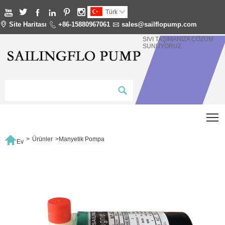






Türk


Site Haritası

+86-15880967061

sales@sailflopump.com
SIVI TAŞIMANIZA ÇÖZÜM
SUNUYORUZ
T

>
Ürünler
>
Manyetik Pompa
Ev