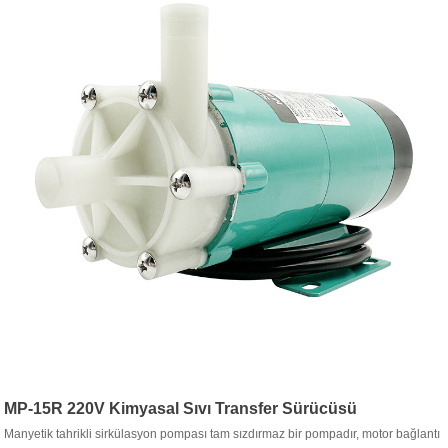
MP-15R 220V Kimyasal Sıvı Transfer Sürücüsü
Manyetik tahrikli sirkülasyon pompası tam sızdırmaz bir pompadır, motor bağlantı
Sirkülasyon pompası