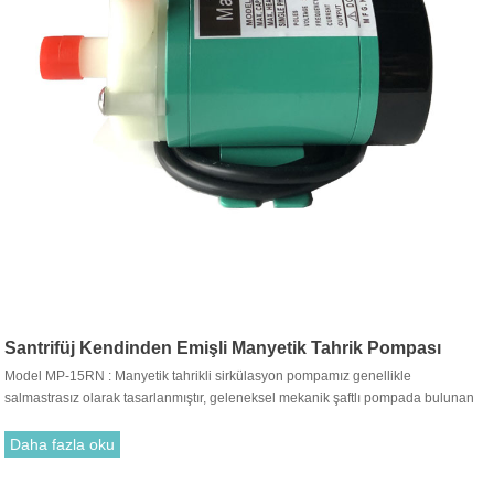
Santrifüj Kendinden Emişli Manyetik Tahrik Pompası
Model MP-15RN : Manyetik tahrikli sirkülasyon pompamız genellikle
salmastrasız olarak tasarlanmıştır, geleneksel mekanik şaftlı pompada bulunan
sıvı sızıntısının neden olduğu korozyondan sonra kirlilik kusurlarını tamamen
önler. Endüstriyel ekipmanlarda optimum sıvı taşıma pompasıdır.
Daha fazla oku