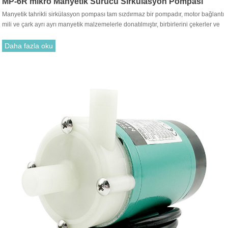
MP-6R mikro Manyetik Sürücü Sirkülasyon Pompası
Manyetik tahrikli sirkülasyon pompası tam sızdırmaz bir pompadır, motor bağlantı
mili ve çark ayrı ayrı manyetik malzemelerle donatılmıştır, birbirlerini çekerler ve
birleştirilirler. Geleneksel salmastra ile takmak gereksizdir. Motor tahrik çarkının
dönüşü, tahrik mıknatısı ile tahrik mıknatısı arasındaki çekim yoluyla dönmesi için
Daha fazla oku
çarkı çalıştırır.