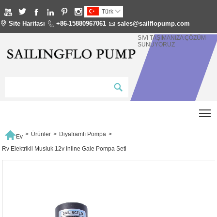






Türk


Site Haritası

+86-15880967061

sales@sailflopump.com
SIVI TAŞIMANIZA ÇÖZÜM
SUNUYORUZ
T

>
Ürünler
>
Diyaframlı Pompa
>
Ev
Rv Elektrikli Musluk 12v Inline Gale Pompa Seti