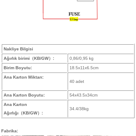
Nakliye Bilgisi
Ağırlık birimi
（KB/GW）
:
0,86/0,95 kg
Birim Boyutu:
18.5x11x6.5cm
Ana Karton Miktarı:
40 adet
Ana Karton Boyutu:
54x43.5x34cm
Ana Karton
34.4/38kg
Ağırlığı
（KB/GW）
:
Fabrika: