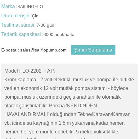
Marka :
SAILINGFLO
Ürün menşei :
Çin
Teslimat süresi :
7-30 gün
Tedarik kapasitesi :
3000 adet/hafta
Şimdi Sorgulama
E-posta : sales@sailflopump.com
Model FLO-2202+TAP:
Krom kaplama 12 volt elektrikli musluk ve pompa ile birlikte
verilen ekonomik 12 volt mutfak pompa sistemi - böylece
pompa, musluk üzerindeki geçiş anahtarı ile otomatik
olarak çalıştırılabilir. Pompa 'KENDİNDEN
HAVALANDIRMALI' olduğundan Tekne/Karavan/Karavan
vb. içinde su kaynağının 1,5 m yukarısına kadar hemen
hemen her yere monte edilebilir. 5 metre yükseklikte