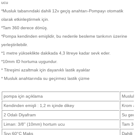
ucu
*Musluk tabanındaki dahili 12v geçiş anahtarı-Pompayı otomatik
olarak etkinleştirmek için.
*Tam 360 derece dönüş.
*Pompa kendinden emişlidir, bu nedenle besleme tankının üzerine
yerleştirilebilir.
*1 metre yükseklikte dakikada 4,3 litreye kadar sevk eder.
*10mm ID hortuma uygundur.
* Titreşimi azaltmak için dayanıklı lastik ayaklar
* Musluk anahtarında su geçirmez lastik çizme
pompa için açıklama
Musluk
Kendinden emişli : 1,2 m içinde dikey
Krom 
2 Odalı Diyafram
Su geç
Liman: 3/8'' (10mm) hortum ucu
Tam 3
Sıvı:
60°C Maks
Dahili