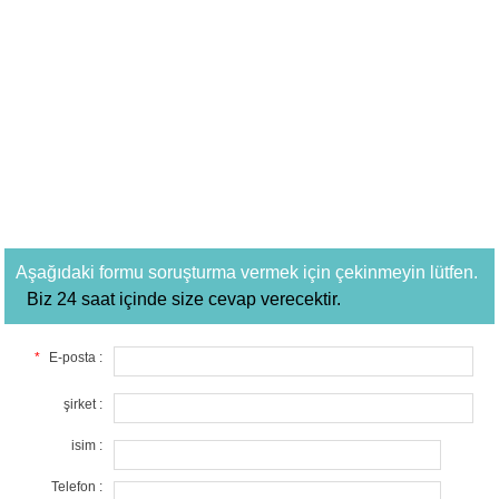
Aşağıdaki formu soruşturma vermek için çekinmeyin lütfen.
Biz 24 saat içinde size cevap verecektir.
*
E-posta :
şirket :
isim :
Telefon :