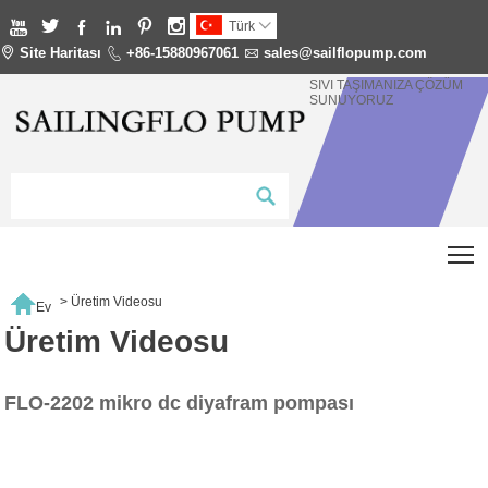






Türk


Site Haritası

+86-15880967061

sales@sailflopump.com
SIVI TAŞIMANIZA ÇÖZÜM
SUNUYORUZ
T

>
Üretim Videosu
Ev
Üretim Videosu
FLO-2202 mikro dc diyafram pompası