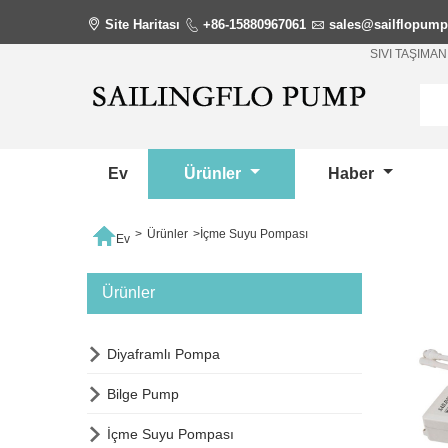

Site Haritası

+86-15880967061

sales@sailflopum
SIVI TAŞIM
Ev
Ürünler
Haber

>
Ürünler
>
İçme Suyu Pompası
Ev
Ürünler

Diyaframlı Pompa

Bilge Pump

İçme Suyu Pompası