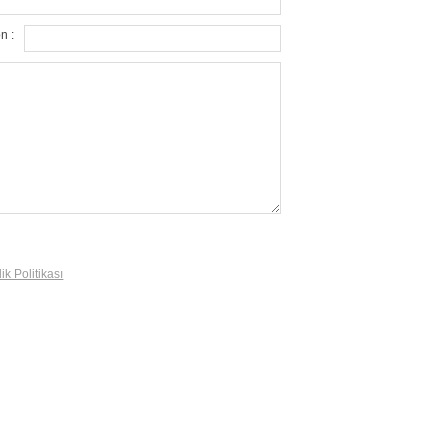
n :
lik Politikası