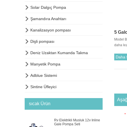

Solar Dalgıç Pompa

Şamandıra Anahtarı

Kanalizasyon pompası
5 Gal
Model B
Pomp

Dişli pompası
daha lez
şişelerd

Deniz Uzaktan Kumanda Takma
Serisi Ş
Daha 
makinele

Manyetik Pompa
espresso
portatif

Adblue Sistemi
için tas
Sistemi 

Sintine Üfleyici
Su kayn
kapanır 
Aşağ
Kompakt 
sıcak Ürün
*
Rv Elektrikli Musluk 12v Inline
Gale Pompa Seti