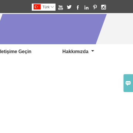






Türk

Iletişime Geçin
Hakkımızda
