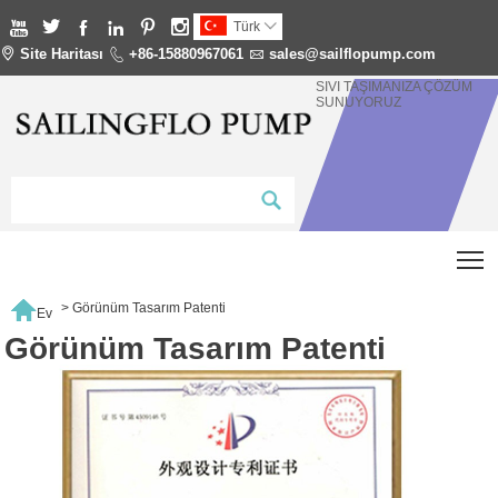






Türk


Site Haritası

+86-15880967061

sales@sailflopump.com
SIVI TAŞIMANIZA ÇÖZÜM
SUNUYORUZ
T

>
Görünüm Tasarım Patenti
Ev
Görünüm Tasarım Patenti