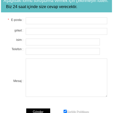
Aşağıdaki formu soruşturma vermek için çekinmeyin lütfen.
Biz 24 saat içinde size cevap verecektir.
*
E-posta :
şirket :
isim :
Telefon :
Mesaj :
Gizlilik Politikası