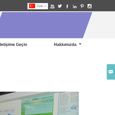






Türk

Iletişime Geçin
Hakkımızda
