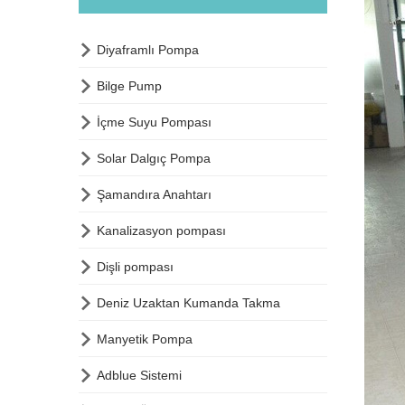

Diyaframlı Pompa

Bilge Pump

İçme Suyu Pompası

Solar Dalgıç Pompa

Şamandıra Anahtarı

Kanalizasyon pompası

Dişli pompası

Deniz Uzaktan Kumanda Takma

Manyetik Pompa

Adblue Sistemi