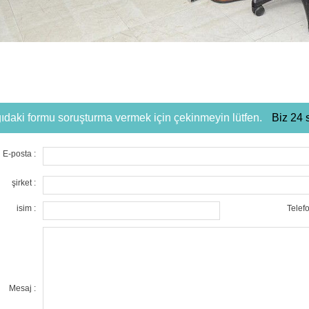
ıdaki formu soruşturma vermek için çekinmeyin lütfen.
Biz 24 
E-posta :
şirket :
isim :
Telefo
Mesaj :