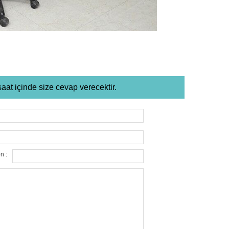
saat içinde size cevap verecektir.
n :