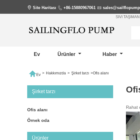

Site Haritası

+86-15880967061

sales@sailflopum
SIVI TAŞIM
Ev
Ürünler
Haber

>
Hakkımızda
>
Şirket tarzı
>
Ofis alanı
Ev
Ofi
Şirket tarzı
Rahat of
Ofis alanı
Örnek oda
Ürünler