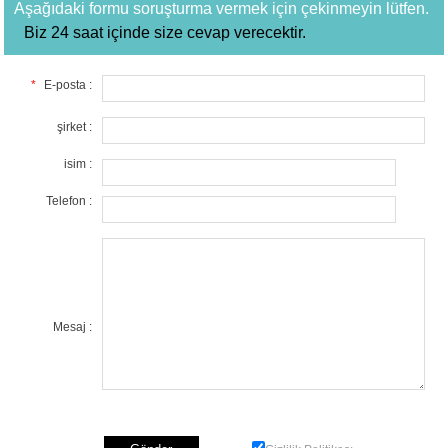
Aşağıdaki formu soruşturma vermek için çekinmeyin lütfen.
Biz 24 saat içinde size cevap verecektir.
*
E-posta :
şirket :
isim :
Telefon :
Mesaj :