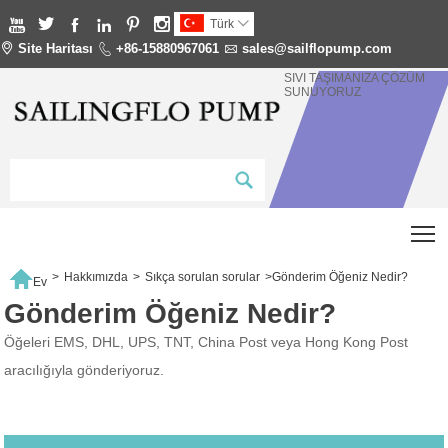






Türk


Site Haritası

+86-15880967061

sales@sailflopump.com
SIVI TAŞIMANIZA ÇÖZÜM
SUNUYORUZ
T

>
Hakkımızda
>
Sıkça sorulan sorular
>
Gönderim Öğeniz Nedir?
Ev
Gönderim Öğeniz Nedir?
Öğeleri EMS, DHL, UPS, TNT, China Post veya Hong Kong Post
aracılığıyla gönderiyoruz.