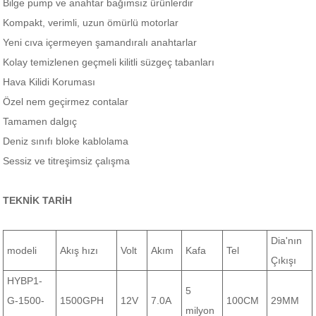
Bilge p
ump
ve anahtar bağımsız ürünlerdir
Kompakt, verimli, uzun ömürlü motorlar
Yeni cıva içermeyen şamandıralı anahtarlar
Kolay temizlenen geçmeli kilitli süzgeç tabanları
Hava Kilidi Koruması
Özel nem geçirmez contalar
Tamamen dalgıç
Deniz sınıfı bloke kablolama
Sessiz ve titreşimsiz çalışma
TEKNİK TARİH
Dia'nın
modeli
Akış hızı
Volt
Akım
Kafa
Tel
Çıkışı
HYBP1-
5
G-1500-
1500GPH
12V
7.0A
100CM
29MM
milyon