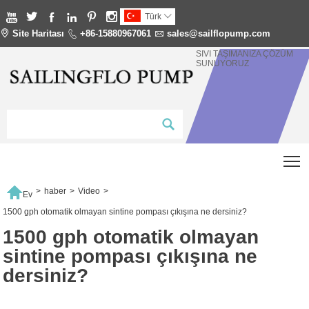






Türk


Site Haritası

+86-15880967061

sales@sailflopump.com
SIVI TAŞIMANIZA ÇÖZÜM
SUNUYORUZ
T

>
haber
>
Video
>
Ev
1500 gph otomatik olmayan sintine pompası çıkışına ne dersiniz?
1500 gph otomatik olmayan
sintine pompası çıkışına ne
dersiniz?