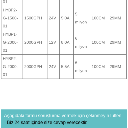
01
HYBP2-
5
G-1500-
1500GPH
24V
5.0A
100CM
29MM
milyon
01
HYBP1-
6
G-2000-
2000GPH
12V
8.0A
100CM
29MM
milyon
01
HYBP2-
6
G-2000-
2000GPH
24V
5.5A
100CM
29MM
milyon
01
Aşağıdaki formu soruşturma vermek için çekinmeyin lütfen.
Biz 24 saat içinde size cevap verecektir.