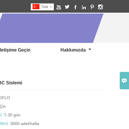






Türk

Iletişime Geçin
Hakkımızda

BC Sistemi
NGFLO
Çin
i :
7-30 gün
tesi :
3000 adet/hafta