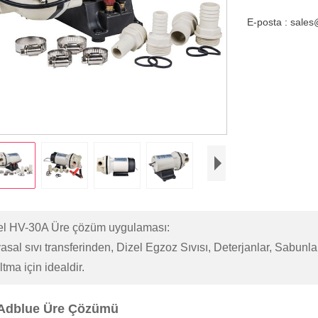
E-posta : sale
l HV-30A Üre çözüm uygulaması:
sal sıvı transferinden, Dizel Egzoz Sıvısı, Deterjanlar, Sabunlar,
tma için idealdir.
Adblue Üre Çözümü