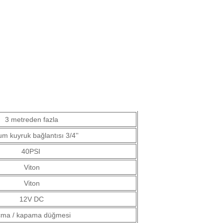
3 metreden fazla
um kuyruk bağlantısı 3/4''
40PSI
Viton
Viton
12V DC
çma / kapama düğmesi