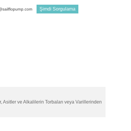
Şimdi Sorgulama
s@sailflopump.com
 Asitler ve Alkalilerin Torbaları veya Varillerinden