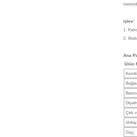
metrede
işlev:
1. Kalı
2. Mük
Ana Pa
Ürün 
Kendi
Bağla
Basın
Diyaf
Çek va
Voltaj
Güç: