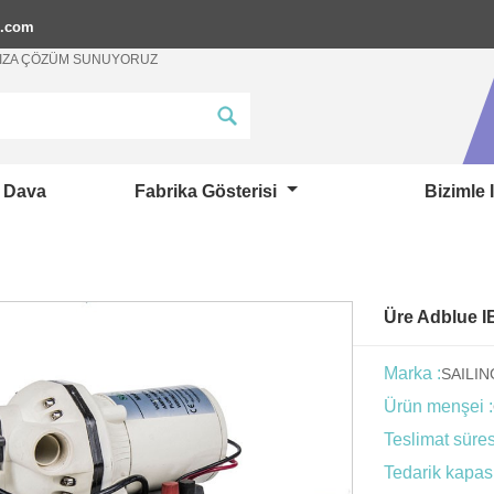
p.com
ANIZA ÇÖZÜM SUNUYORUZ
Dava
Fabrika Gösterisi
Bizimle 
Üre Adblue I
Marka :
SAILI
Ürün menşei :
Teslimat süres
Tedarik kapasi