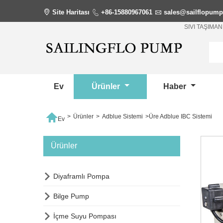

Site Haritası

+86-15880967061

sales@sailflopum
SIVI TAŞIM
Ev
Ürünler
Haber

>
Ürünler
>
Adblue Sistemi
>
Üre Adblue IBC Sistemi
Ev
Ürünler

Diyaframlı Pompa

Bilge Pump

İçme Suyu Pompası