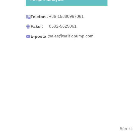
çay makineleri, buzdolabı buz
ve su sebilleri, espresso
arabaları ve portatif lavabolar

+86-15880967061
Telefon :
ile veya portatif içme suyu

0592-5625061
Faks :
gerektiren her türlü kullanım
için tasarlanmıştır. BW Serisi

sales@sailflopump.com
E-posta :
Şişelenmiş Su Sistemi de
kolaylık sağlamak için
tasarlanmıştır. Su kaynağı
tükendiğinde pompa otomatik
olarak kapanır ve su geri
geldiğinde yeniden başlar.
Kompakt boyutu kolay montajı
destekler.
Sürekli