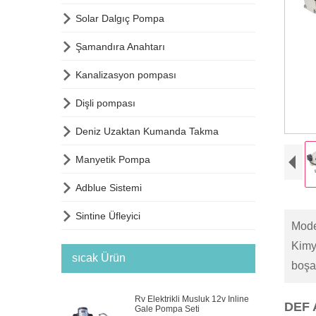

Solar Dalgıç Pompa

Şamandıra Anahtarı

Kanalizasyon pompası

Dişli pompası

Deniz Uzaktan Kumanda Takma

Manyetik Pompa

Adblue Sistemi

Sintine Üfleyici
Mode
Kimya
sıcak Ürün
boşal
Rv Elektrikli Musluk 12v Inline
DEF 
Gale Pompa Seti