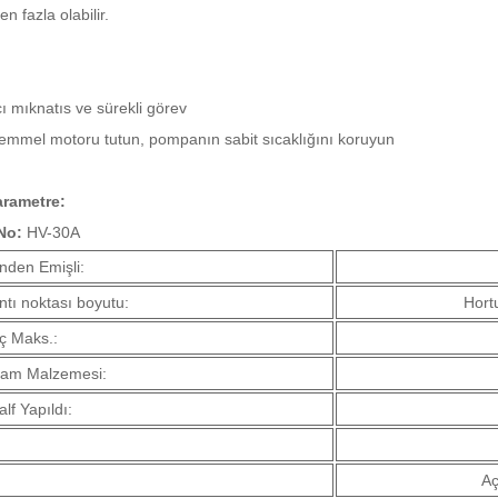
n fazla olabilir.
cı mıknatıs ve sürekli görev
emmel motoru tutun, pompanın sabit sıcaklığını koruyun
rametre:
No:
HV-30A
nden Emişli:
ntı noktası boyutu:
Hort
ç Maks.:
ram Malzemesi:
lf Yapıldı:
:
A