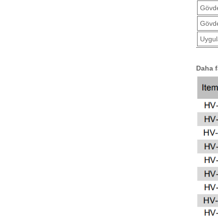
Gövde
Gövde
Uygul
Daha f