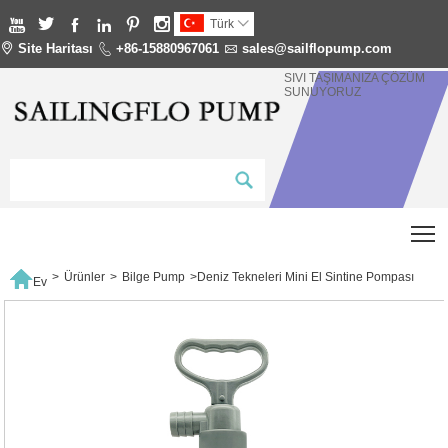






Türk


Site Haritası

+86-15880967061

sales@sailflopump.com
SIVI TAŞIMANIZA ÇÖZÜM
SUNUYORUZ
T

>
Ürünler
>
Bilge Pump
>
Deniz Tekneleri Mini El Sintine Pompası
Ev