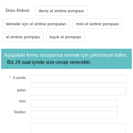
Ürün Etiketi
deniz el sintine pompası
tekneler için el sintine pompaları
mini el sintine pompası
el sintine pompası
kayık el pompası
Aşağıdaki formu soruşturma vermek için çekinmeyin lütfen.
Biz 24 saat içinde size cevap verecektir.
*
E-posta :
şirket :
isim :
Telefon :