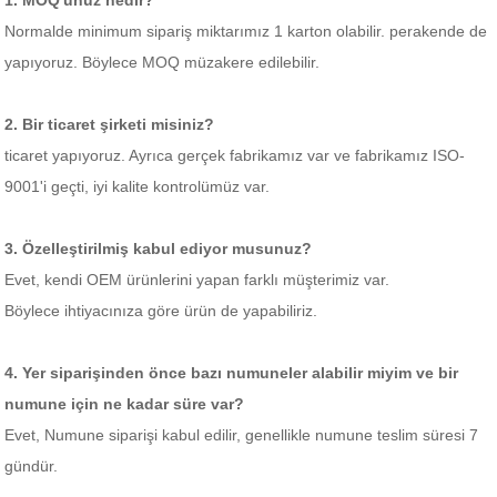
1. MOQ'unuz nedir?
Normalde minimum sipariş miktarımız 1 karton olabilir. perakende de
yapıyoruz. Böylece MOQ müzakere edilebilir.
2. Bir ticaret şirketi misiniz?
ticaret yapıyoruz. Ayrıca gerçek fabrikamız var ve fabrikamız ISO-
9001'i geçti, iyi kalite kontrolümüz var.
3. Özelleştirilmiş kabul ediyor musunuz?
Evet, kendi OEM ürünlerini yapan farklı müşterimiz var.
Böylece ihtiyacınıza göre ürün de yapabiliriz.
4. Yer siparişinden önce bazı numuneler alabilir miyim ve bir
numune için ne kadar süre var?
Evet, Numune siparişi kabul edilir, genellikle numune teslim süresi 7
gündür.