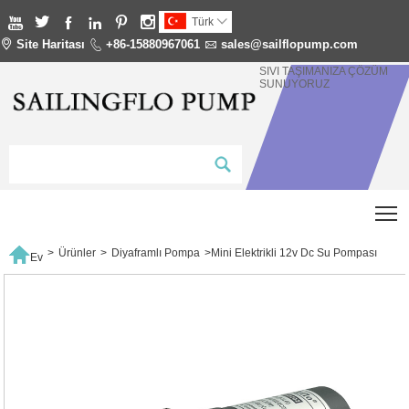






Türk


Site Haritası

+86-15880967061

sales@sailflopump.com
SIVI TAŞIMANIZA ÇÖZÜM
SUNUYORUZ
T

>
Ürünler
>
Diyaframlı Pompa
>
Mini Elektrikli 12v Dc Su Pompası
Ev