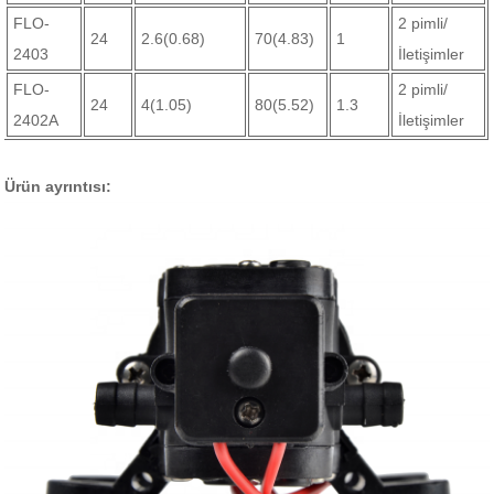
FLO-
2 pimli/
24
2.6(0.68)
70(4.83)
1
2403
İletişimler
FLO-
2 pimli/
24
4(1.05)
80(5.52)
1.3
2402A
İletişimler
Ürün ayrıntısı: