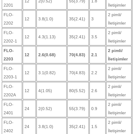
12
2(0.52)
55(3.79)
1.8
2201
İletişimler
FLO-
2 pimli/
12
3.8(1.0)
35(2.41)
3
2202
İletişimler
FLO-
2 pimli/
12
4.3(1.13)
35(2.41)
3.5
2202-1
İletişimler
FLO-
2 pimli/
12
2.6(0.68)
70(4.83)
2.1
2203
İletişimler
FLO-
2 pimli/
12
3.1(0.82)
70(4.83)
2.2
2203-1
İletişimler
FLO-
2 pimli/
12
4(1.05)
80(5.52)
2.6
2202A
İletişimler
FLO-
2 pimli/
24
2(0.52)
55(3.79)
0.9
2401
İletişimler
FLO-
2 pimli/
24
3.8(1.0)
35(2.41)
1.5
2402
İletişimler