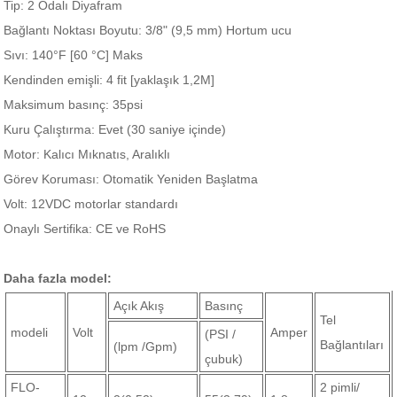
Tip: 2 Odalı Diyafram
Bağlantı Noktası Boyutu: 3/8" (9,5 mm) Hortum ucu
Sıvı: 140°F [60 °C] Maks
Kendinden emişli: 4 fit [yaklaşık 1,2M]
Maksimum basınç: 35psi
Kuru Çalıştırma: Evet (30 saniye içinde)
Motor: Kalıcı Mıknatıs, Aralıklı
Görev Koruması: Otomatik Yeniden Başlatma
Volt: 12VDC motorlar standardı
Onaylı Sertifika: CE ve RoHS
Daha fazla model:
Açık Akış
Basınç
Tel
modeli
Volt
Amper
(PSI /
Bağlantıları
(lpm /Gpm)
çubuk)
FLO-
2 pimli/