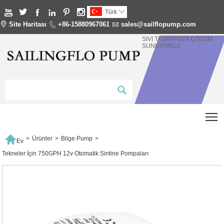






Türk


Site Haritası

+86-15880967061

sales@sailflopump.com
SIVI TAŞIMANIZA ÇÖZÜM
SUNUYORUZ
T

>
Ürünler
>
Bilge Pump
>
Ev
Tekneler İçin 750GPH 12v Otomatik Sintine Pompaları