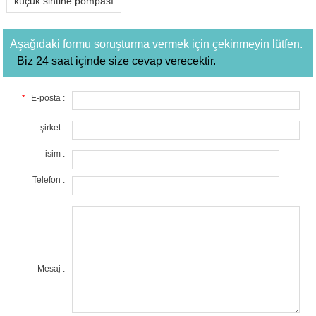
küçük sintine pompası
Aşağıdaki formu soruşturma vermek için çekinmeyin lütfen.
Biz 24 saat içinde size cevap verecektir.
*
E-posta :
şirket :
isim :
Telefon :
Mesaj :