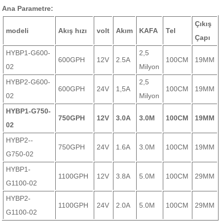
Ana Parametre:
Çıkış
modeli
Akış hızı
volt
Akım
KAFA
Tel
Çapı
HYBP1-G600-
2,5
600GPH
12V
2.5A
100CM
19MM
02
Milyon
HYBP2-G600-
2,5
600GPH
24V
1,5A
100CM
19MM
02
Milyon
HYBP1-G750-
750GPH
12V
3.0A
3.0M
100CM
19MM
02
HYBP2--
750GPH
24V
1.6A
3.0M
100CM
19MM
G750-02
HYBP1-
1100GPH
12V
3.8A
5.0M
100CM
29MM
G1100-02
HYBP2-
1100GPH
24V
2.0A
5.0M
100CM
29MM
G1100-02