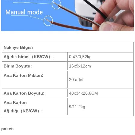
Nakliye Bilgisi
Ağırlık birimi
（KB/GW）
:
0,47/0,52kg
Birim Boyutu:
16x9x12cm
Ana Karton Miktarı:
20 adet
Ana Karton Boyutu:
48x34x26.6CM
Ana Karton
9/11.2kg
Ağırlığı
（KB/GW）
:
paket: