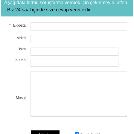
Aşağıdaki formu soruşturma vermek için çekinmeyin lütfen.
Biz 24 saat içinde size cevap verecektir.
*
E-posta :
şirket :
isim :
Telefon :
Mesaj :