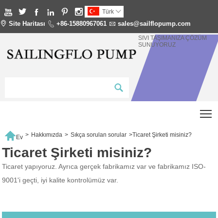






Türk


Site Haritası

+86-15880967061

sales@sailflopump.com
SIVI TAŞIMANIZA ÇÖZÜM
SUNUYORUZ
T

>
Hakkımızda
>
Sıkça sorulan sorular
>
Ticaret Şirketi misiniz?
Ev
Ticaret Şirketi misiniz?
Ticaret yapıyoruz. Ayrıca gerçek fabrikamız var ve fabrikamız ISO-
9001'i geçti, iyi kalite kontrolümüz var.