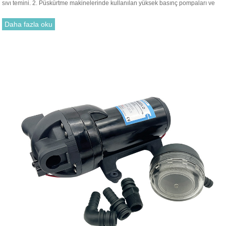
sıvı temini. 2. Püskürtme makinelerinde kullanılan yüksek basınç pompaları ve
yüksek tesisler için püskürtme armatürleri. 3. Yiyecek, içecek dolumu ve sıvı
transferi. 4. Araba ve saç kremi yıkamak için kullanılabilir.
Daha fazla oku