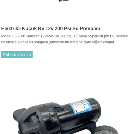
Elektrikli Küçük Rv 12v 200 Psi Su Pompası
Model FL-200: Standart 12V/24V ile 200psi,10L veya 55psi/20Lpm DC yüksek
basınçlı elektrikli su pompası (müşterilerin isteğine göre diğer voltajlar
sunulabilir). Bu seri pompa, Temiz su, deniz suyu ve hafif aşındırıcı kimyasal sıvı
transferi için ana pompadır.
Daha fazla oku