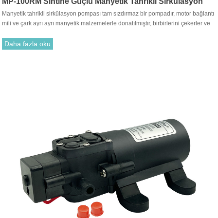
MP-100RM Sintine Güçlü Manyetik Tahrikli Sirkülasyon
Manyetik tahrikli sirkülasyon pompası tam sızdırmaz bir pompadır, motor bağlantı
Pompası
mili ve çark ayrı ayrı manyetik malzemelerle donatılmıştır, birbirlerini çekerler ve
birleştirilirler. Geleneksel salmastra ile takmak gereksizdir. Motor tahrik çarkının
dönüşü, tahrik mıknatısı ile tahrik mıknatısı arasındaki çekim yoluyla dönmesi için
Daha fazla oku
çarkı çalıştırır.