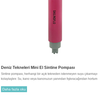
Deniz Tekneleri Mini El Sintine Pompası
Sintine pompası, herhangi bir açık tekneden istenmeyen suyu çıkarmayı
kolaylaştırır. Su, kano veya kanonuzun yanından fışkıracağından hortum
gerekmez. Teknenizin hızlı bir şekilde boşaltılması için dakikada 8 galon
pompalar.
Daha fazla oku