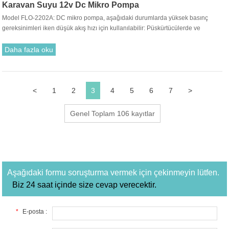
Karavan Suyu 12v Dc Mikro Pompa
Model FLO-2202A: DC mikro pompa, aşağıdaki durumlarda yüksek basınç
gereksinimleri iken düşük akış hızı için kullanılabilir: Püskürtücülerde ve
püskürtme armatürlerinde kullanılan basınç pompaları. Su arıtma, filtre makinesi,
kimyasal ölçüm ve sıvı temini. Yiyecek, İçecek dolum ve transferi. Bu nedenle
Daha fazla oku
karavan pompaları 12v, düşük debisi ile özellikle püskürtücüler ve püskürtme
armatürleri için uygundur.
<
1
2
3
4
5
6
7
>
Genel Toplam 106 kayıtlar
Aşağıdaki formu soruşturma vermek için çekinmeyin lütfen.
Biz 24 saat içinde size cevap verecektir.
*
E-posta :