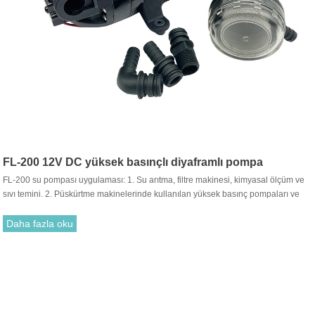
FL-200 12V DC yüksek basınçlı diyaframlı pompa
FL-200 su pompası uygulaması: 1. Su arıtma, filtre makinesi, kimyasal ölçüm ve
sıvı temini. 2. Püskürtme makinelerinde kullanılan yüksek basınç pompaları ve
yüksek tesisler için püskürtme armatürleri. 3. Yiyecek, içecek dolumu ve sıvı
transferi. 4. Araba ve saç kremi yıkamak için kullanılabilir.
Daha fazla oku