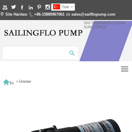






Türk


Site Haritası

+86-15880967061

sales@sailflopump.com
SIVI TAŞIMANIZA ÇÖZÜM
SUNUYORUZ
T

>
Ürünler
Ev